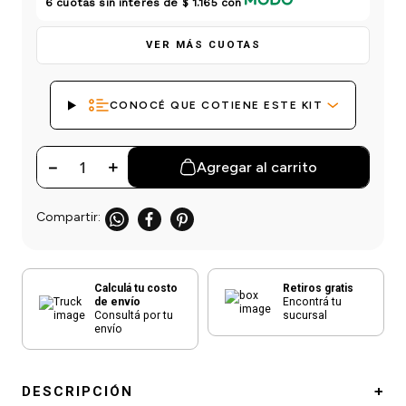
6
cuotas sin interés de
$ 1.165
con
einar
/ Ceras
g
Y Sanitizantes
maltes
 Para Secadores
VER MÁS CUOTAS
las
ermicos
CONOCÉ QUE COTIENE ESTE KIT
－
＋
Agregar al carrito
Calculá tu costo
Retiros gratis
de envío
Encontrá tu
Consultá por tu
sucursal
envío
DESCRIPCIÓN