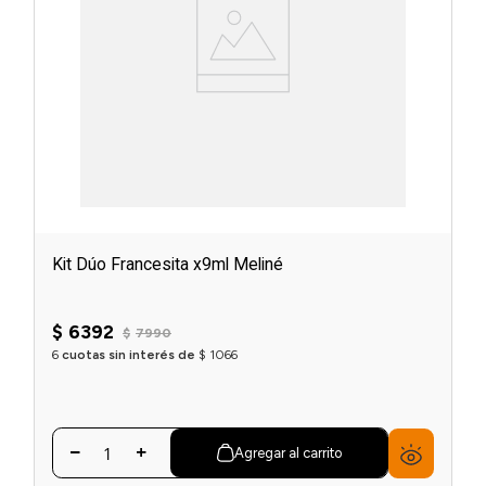
Kit Dúo Francesita x9ml Meliné
$
6392
$
7990
6
cuotas sin interés de
$
1066
Agregar al carrito