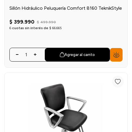
Sillón Hidráulico Peluquería Comfort 8160 TeknikStyle
$
399
.
990
$
499
.
990
6
cuotas sin interés de
$
66
.
665
Agregar al carrito