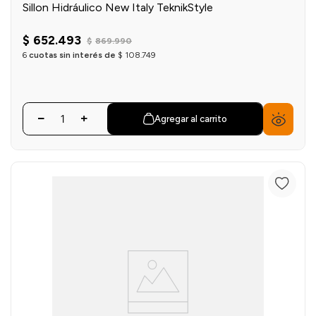
Sillon Hidráulico New Italy TeknikStyle
$
652
.
493
$
869
.
990
6
cuotas sin interés de
$
108
.
749
Agregar al carrito