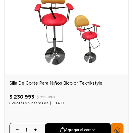
Silla De Corte Para Niños Bicolor Teknikstyle
$
230
.
993
$
329
.
990
6
cuotas sin interés de
$
38
.
499
Agregar al carrito