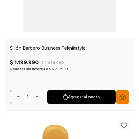
Sillón Barbero Business Teknikstyle
$
1
.
199
.
990
$
1
.
499
.
990
6
cuotas sin interés de
$
199
.
999
Agregar al carrito