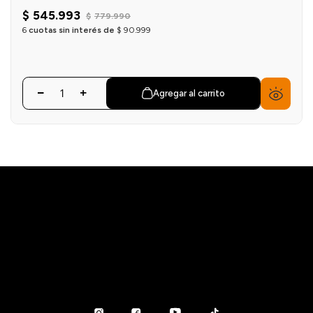
$
545
.
993
$
779
.
990
6
cuotas sin interés de
$
90
.
999
Agregar al carrito