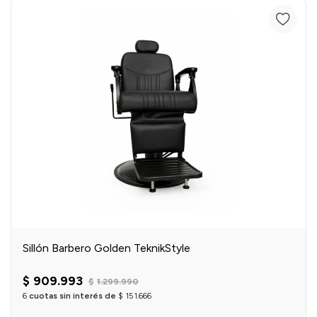
einar
/ Ceras
g
Y Sanitizantes
maltes
 Para Secadores
las
ermicos
Sillón Barbero Golden TeknikStyle
$
909
.
993
$
1
.
299
.
990
6
cuotas sin interés de
$
151
.
666