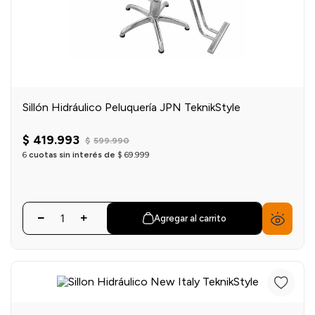
Sillón Hidráulico Peluquería JPN TeknikStyle
$
419
.
993
$
599
.
990
6
cuotas sin interés de
$
69
.
999
Agregar al carrito