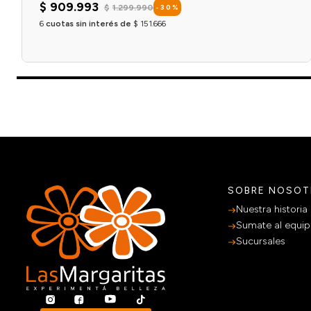
$
909
.
993
$
1
.
299
.
990
-
30
%
6
cuotas sin interés de
$
151
.
666
Agregar al carrito
SOBRE NOSO
Nuestra historia
Sumate al equi
Sucursales