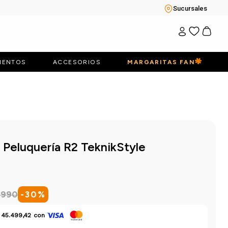
Sucursales
IENTOS
ACCESORIOS
MARGARITAS FAN
o Peluquería R2 TeknikStyle
.
990
-
30
%
 45.499,42
con