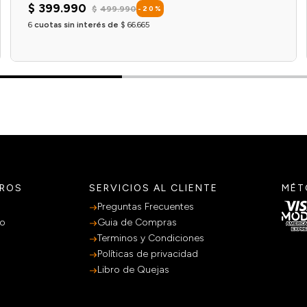
$
399
.
990
$
499
.
990
-
20
%
6
cuotas sin interés de
$
66
.
665
Agregar al carrito
TROS
SERVICIOS AL CLIENTE
MÉT
Preguntas Frecuentes
po
Guia de Compras
Terminos y Condiciones
Políticas de privacidad
Libro de Quejas