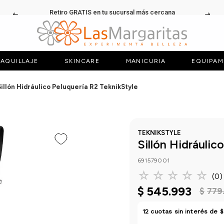
Retiro GRATIS en tu sucursal más cercana
AQUILLAJE
SKINCARE
MANICURIA
EQUIPAM
Sillón Hidráulico Peluquería R2 TeknikStyle
TEKNIKSTYLE
Sillón Hidráulic
691579001
☆
☆
☆
☆
☆
(
0
)
$
545
.
993
$
779
12
cuotas sin interés de
$