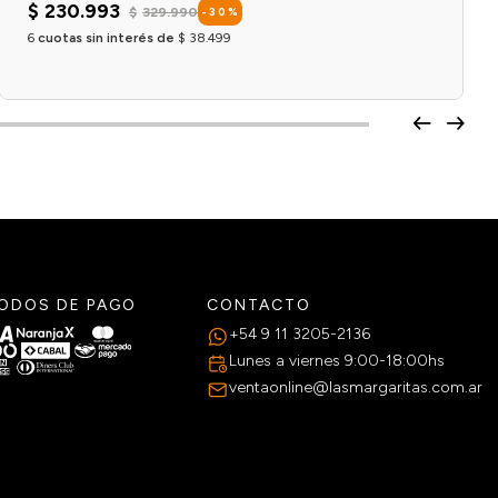
$
230
.
993
$
329
.
990
-
30
%
6
cuotas sin interés de
$
38
.
499
Agregar al carrito
ODOS DE PAGO
CONTACTO
+54 9 11 3205-2136
Lunes a viernes 9:00-18:00hs
ventaonline@lasmargaritas.com.ar