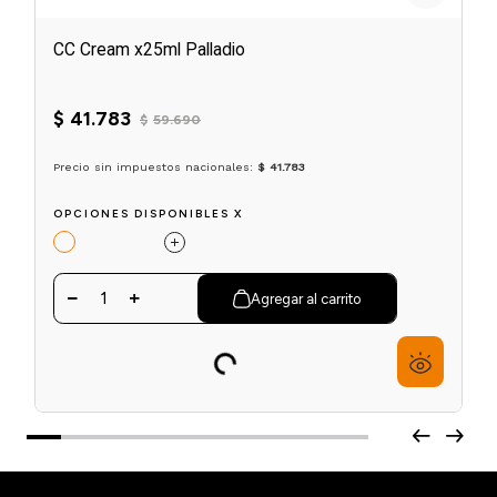
CC Cream x25ml Palladio
☆
☆
☆
☆
☆
$
41
.
783
$
59
.
690
6
cuotas sin interés de
$
6964