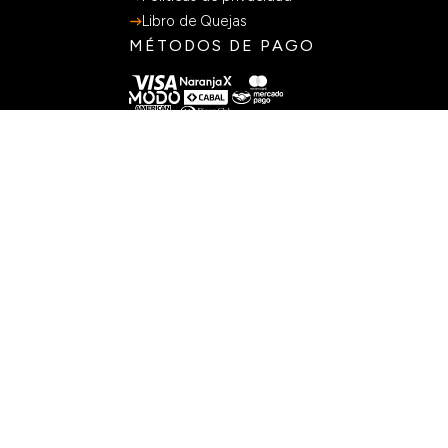
SOBRE NOSOTROS
Nuestra historia
Sumate al equipo
Sucursales
SERVICIOS AL CLIENTE
Preguntas Frecuentes
Guia de Compras
Terminos y Condiciones
Políticas de privacidad
Libro de Quejas
MÉTODOS DE PAGO
CONTACTO
+54 9 11 3205-2136
Lunes a viernes 9:00-18:00hs