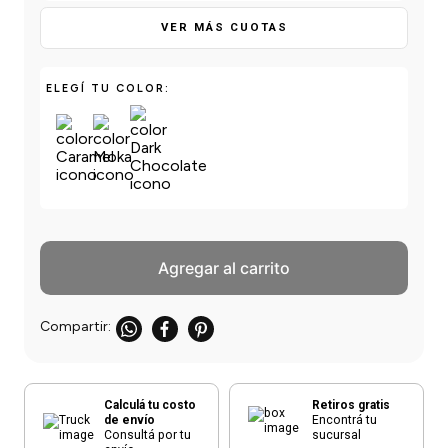
einar
/ Ceras
g
Y Sanitizantes
maltes
VER MÁS CUOTAS
 Para Secadores
las
ermicos
ELEGÍ TU COLOR:
Agregar al carrito
Calculá tu costo
Retiros gratis
de envío
Encontrá tu
Consultá por tu
sucursal