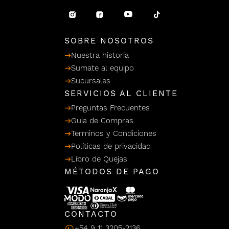
/ Ceras
g
einar
Y Sanitizantes
maltes
 Para Secadores
llas
SOBRE NOSOTROS
Termicos
Nuestra historia
Sumate al equipo
Sucursales
SERVICIOS AL CLIENTE
Preguntas Frecuentes
Guia de Compras
Terminos y Condiciones
Políticas de privacidad
Libro de Quejas
MÉTODOS DE PAGO
CONTACTO
+54 9 11 3205-2136