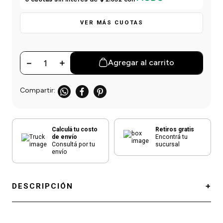
einar
/ Ceras
g
Y Sanitizantes
maltes
 Para Secadores
VER MÁS CUOTAS
las
ermicos
－
＋
Agregar al carrito
Calculá tu costo
Retiros gratis
de envío
Encontrá tu
Consultá por tu
sucursal
envío
DESCRIPCIÓN