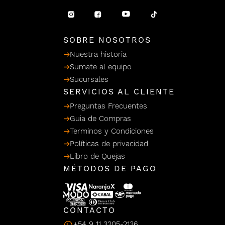
/ Ceras
g
einar
Y Sanitizantes
maltes
 Para Secadores
llas
SOBRE NOSOTROS
Termicos
Nuestra historia
Sumate al equipo
Sucursales
SERVICIOS AL CLIENTE
Preguntas Frecuentes
Guia de Compras
Terminos y Condiciones
Políticas de privacidad
Libro de Quejas
MÉTODOS DE PAGO
CONTACTO
+54 9 11 3205-2136