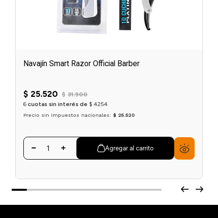
Navajín Smart Razor Official Barber
$
25
.
520
$
31
.
900
6
cuotas sin interés de
$
4254
Precio sin impuestos nacionales:
$ 25.520
Agregar al carrito