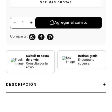
einar
/ Ceras
g
VER MÁS CUOTAS
Y Sanitizantes
maltes
 Para Secadores
las
ermicos
－
＋
Agregar al carrito
Calculá tu costo
Retiros gratis
de envío
Encontrá tu
Consultá por tu
sucursal
envío
DESCRIPCIÓN