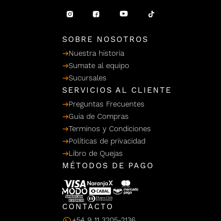
/ Ceras
g
einar
Y Sanitizantes
maltes
 Para Secadores
llas
SOBRE NOSOTROS
Termicos
Nuestra historia
Sumate al equipo
Sucursales
SERVICIOS AL CLIENTE
Preguntas Frecuentes
Guia de Compras
Terminos y Condiciones
Políticas de privacidad
Libro de Quejas
MÉTODOS DE PAGO
CONTACTO
+54 9 11 3205-2136