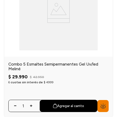
Combo 5 Esmaltes Semipermanentes Gel Uv/led
Meliné
$
29
.
990
$
42
.
950
6
cuotas sin interés de
$
4999
Agregar al carrito