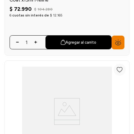
$
72
.
990
$
104
.
280
6
cuotas sin interés de
$
12
.
165
Agregar al carrito