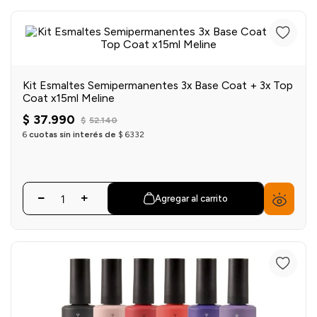
einar
/ Ceras
g
Y Sanitizantes
maltes
 Para Secadores
las
ermicos
Kit Esmaltes Semipermanentes 3x Base Coat + 3x Top
Coat x15ml Meline
$
37
.
990
$
52
.
140
6
cuotas sin interés de
$
6332
Agregar al carrito