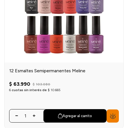
12 Esmaltes Semipermanentes Meline
$
63
.
990
$
103
.
080
6
cuotas sin interés de
$
10
.
665
Agregar al carrito