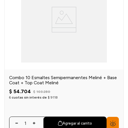
Combo 10 Esmaltes Semipermanentes Meliné + Base
Coat + Top Coat Meliné
$
54
.
704
$
103
.
280
6
cuotas sin interés de
$
9118
Agregar al carrito