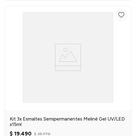
Kit 3x Esmaltes Semipermanentes Meliné Gel UV/LED
x15ml
$
19
.
490
$
25
.
770