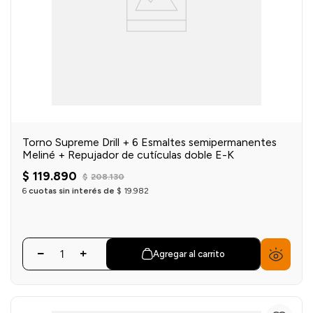
Torno Supreme Drill + 6 Esmaltes semipermanentes
Meliné + Repujador de cutículas doble E-K
$
119
.
890
$
208
.
130
6
cuotas sin interés de
$
19
.
982
Agregar al carrito