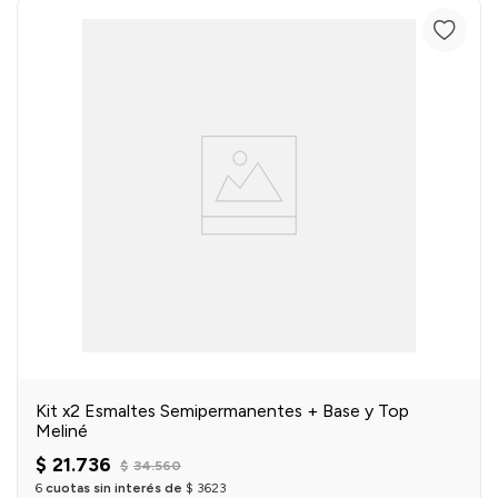
Kit x2 Esmaltes Semipermanentes + Base y Top
Meliné
$
21
.
736
$
34
.
560
6
cuotas sin interés de
$
3623