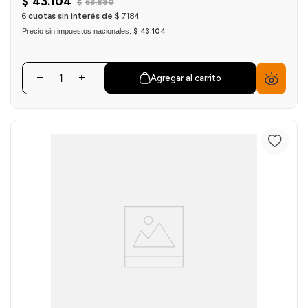
$
43
.
104
$
53
.
880
6
cuotas sin interés de
$
7184
Precio sin impuestos nacionales:
$ 43.104
Agregar al carrito