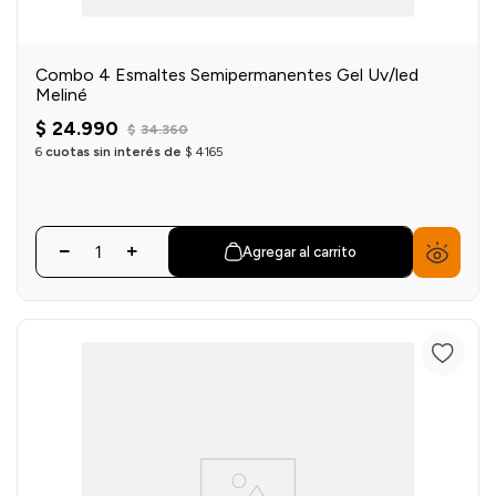
Combo 4 Esmaltes Semipermanentes Gel Uv/led
Meliné
$
24
.
990
$
34
.
360
6
cuotas sin interés de
$
4165
Agregar al carrito