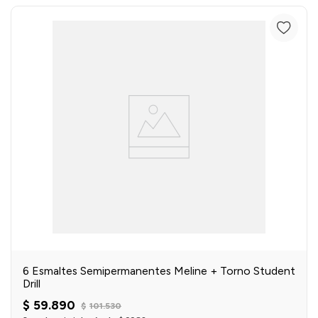
6 Esmaltes Semipermanentes Meline + Torno Student
Drill
$
59
.
890
$
101
.
530