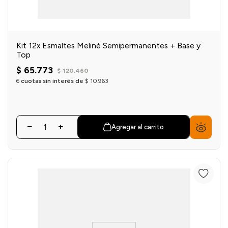
Kit 12x Esmaltes Meliné Semipermanentes + Base y
Top
$
65
.
773
$
120
.
460
6
cuotas sin interés de
$
10
.
963
Agregar al carrito