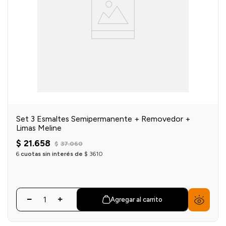
Set 3 Esmaltes Semipermanente + Removedor +
Limas Meline
$
21
.
658
$
37
.
060
6
cuotas sin interés de
$
3610
Agregar al carrito