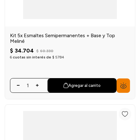
Kit 5x Esmaltes Semipermanentes + Base y Top
Meliné
$
34
.
704
$
60
.
330
6
cuotas sin interés de
$
5784
Agregar al carrito