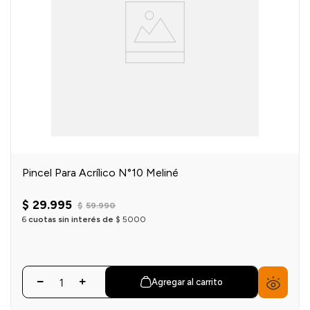
Pincel Para Acrílico N°10 Meliné
$
29
.
995
$
59
.
990
6
cuotas sin interés de
$
5000
Agregar al carrito