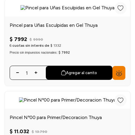
einar
/ Ceras
g
Y Sanitizantes
maltes
 Para Secadores
las
Pincel para Uñas Esculpidas en Gel Thuya
ermicos
$
7992
$
9990
6
cuotas sin interés de
$
1332
Precio sin impuestos nacionales:
$ 7992
Agregar al carrito
Pincel Nº00 para Primer/Decoracion Thuya
$
11
.
032
$
13
.
790