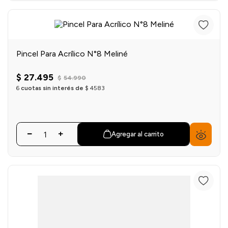
Pincel Para Acrílico N°8 Meliné
$
27
.
495
$
54
.
990
6
cuotas sin interés de
$
4583
Agregar al carrito