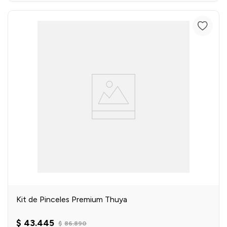
Kit de Pinceles Premium Thuya
$
43
.
445
$
86
.
890