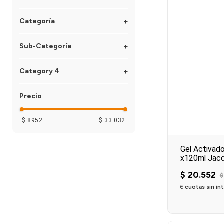
Capilares
Categoría
HairCare
Sub-Categoría
Styling
Tratamiento
Category 4
Shampoo
Leave In / Spray
Tratamiento con variaciones
Acondicionador
shampoo con variación
Acondicionador
Aceites y Serum
$ 8952
$ 33.032
Gel
Activador Rizos
Gel Activado
x120ml Jacq
$
20
.
552
$
6
cuotas sin in