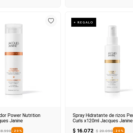
Agregar al carrit
Agregar al carrito
+ REGALO
dor Power Nutrition
Spray Hidratante de rizos Pe
ues Janine
Curls x120ml Jacques Janine
$
16
.
072
18
.
990
$
20
.
090
-
20
%
-
20
%