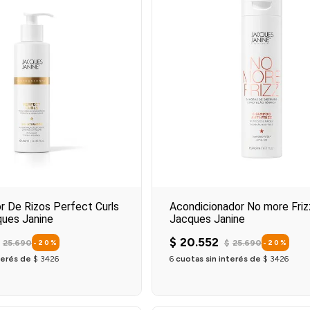
r De Rizos Perfect Curls
Acondicionador No more Fri
ues Janine
Jacques Janine
$
20
.
552
25
.
690
$
25
.
690
-
20
%
-
20
%
terés de
$
3426
6
cuotas sin interés de
$
3426