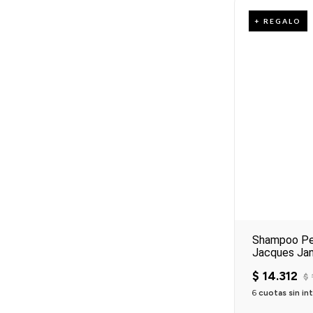
+ REGALO
Shampoo Per
Jacques Jan
$
14
.
312
$
6
cuotas sin in