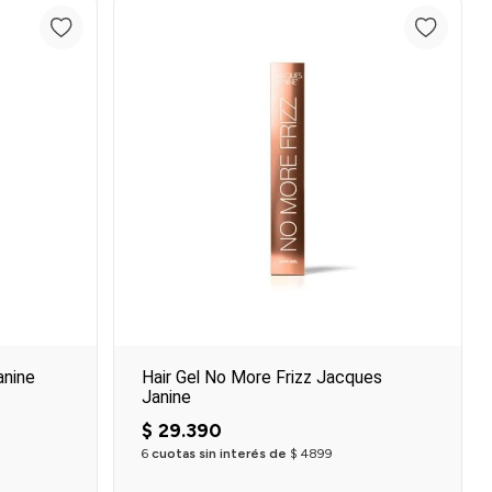
o
Agregar al carrito
anine
Hair Gel No More Frizz Jacques
Janine
$
29
.
390
6
cuotas sin interés de
$
4899