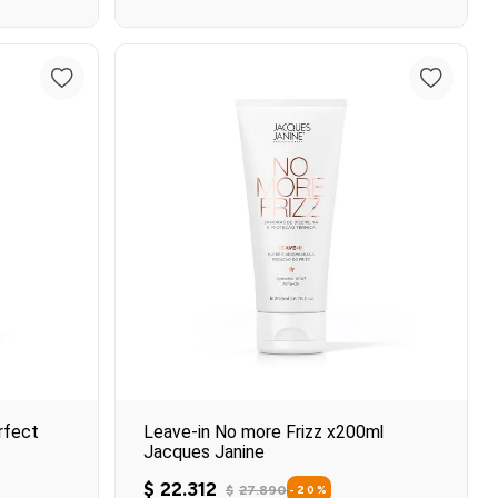
Agregar al carrito
o
rfect
Leave-in No more Frizz x200ml
Jacques Janine
$
22
.
312
$
27
.
890
-
20
%