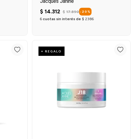
Jacques Janine
$
14
.
312
$
17
.
890
-
20
%
6
cuotas sin interés de
$
2386
o
Agregar al carrito
+ REGALO