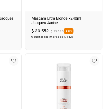
 Jacques
Máscara Ultra Blonde x240ml
Jacques Janine
$
20
.
552
$
25
.
690
-
20
%
6
cuotas sin interés de
$
3426
o
Agregar al carrito