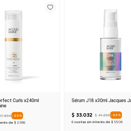
Agregar al carrito
Agregar al carrit
fect Curls x240ml
Sérum J18 x30ml Jacques J
ine
$
33
.
032
$
41
.
290
-
20
%
17
.
890
-
20
%
6
cuotas sin interés de
$
5506
terés de
$
2386