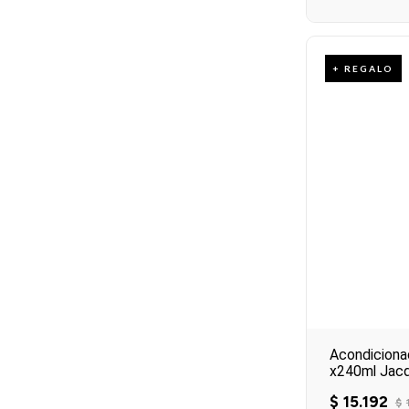
+ REGALO
Acondiciona
x240ml Jacq
$
15
.
192
$