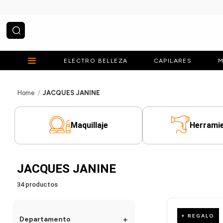
¿Qué estás buscando?
ELECTRO BELLEZA
CAPILARES
M
JACQUES JANINE
Maquillaje
Herrami
JACQUES JANINE
34
productos
+ REGALO
Departamento