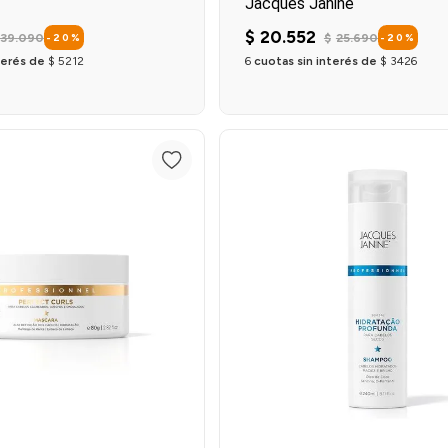
Jacques Janine
$
20
.
552
39
.
090
$
25
.
690
-
20
%
-
20
%
terés de
$
5212
6
cuotas sin interés de
$
3426
Agregar al carrito
Agregar al carrit