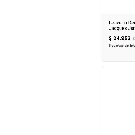
Leave-in De
Jacques Jan
$
24
.
952
$
6
cuotas sin in