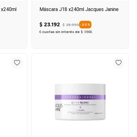
 x240ml
Máscara J18 x240ml Jacques Janine
$
23
.
192
$
28
.
990
-
20
%
6
cuotas sin interés de
$
3866
Agregar al carrito
o