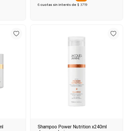
6
cuotas sin interés de
$
3719
o
Agregar al carrito
ml
Shampoo Power Nutrition x240ml