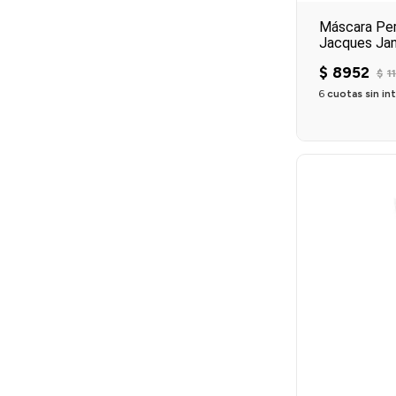
Máscara Per
Jacques Jan
$
8952
$
11
6
cuotas sin in