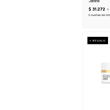
Janine
$
31
.
272
$
6
cuotas sin in
+ REGALO