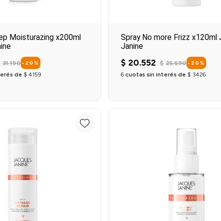
ep Moisturazing x200ml
Spray No more Frizz x120ml
ine
Janine
$
20
.
552
31
.
190
$
25
.
690
-
20
%
-
20
%
terés de
$
4159
6
cuotas sin interés de
$
3426
Agregar al carrito
Agregar al carrit