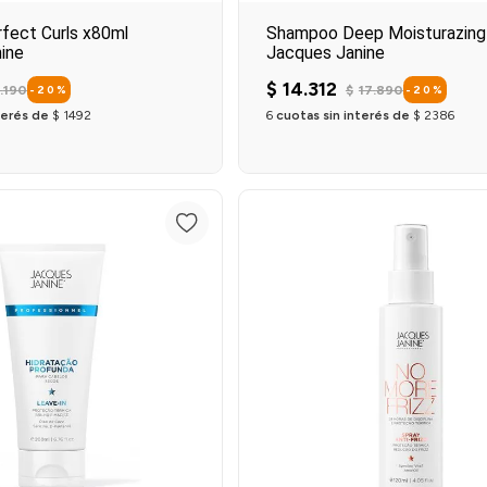
fect Curls x80ml
Shampoo Deep Moisturazing
ine
Jacques Janine
$
14
.
312
.
190
$
17
.
890
-
20
%
-
20
%
terés de
$
1492
6
cuotas sin interés de
$
2386
Agregar al carrito
Agregar al carrit