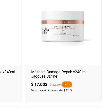
zz x240ml
Máscara Damage Repair x240 ml
Jacques Janine
$
17
.
832
$
22
.
290
-
20
%
6
cuotas sin interés de
$
2972