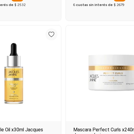
terés de
$
2532
6
cuotas sin interés de
$
2679
Agregar al carrito
Agregar al carrit
le Oil x30ml Jacques
Mascara Perfect Curls x240