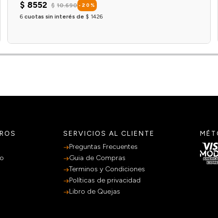
$
8552
$
10
.
690
-
20
%
6
cuotas sin interés de
$
1426
Agregar al carrito
TROS
SERVICIOS AL CLIENTE
MÉT
Preguntas Frecuentes
po
Guia de Compras
Terminos y Condiciones
Políticas de privacidad
Libro de Quejas