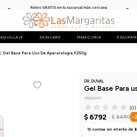
Retiro GRATIS en tu sucursal más cercana
AQUILLAJE
SKINCARE
MANICURIA
EQUIPAM
Gel Base Para Uso De Aparatología X250g
DR. DUVAL
Gel Base Para u
17592001
☆
☆
☆
☆
☆
(
0
)
$
6792
$
8490
-
12
cuotas sin interés de
$