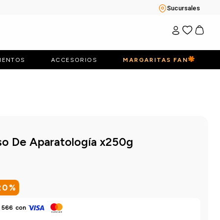
Sucursales
IENTOS
ACCESORIOS
MARGARITAS FAN
so De Aparatología x250g
20
%
 566
con