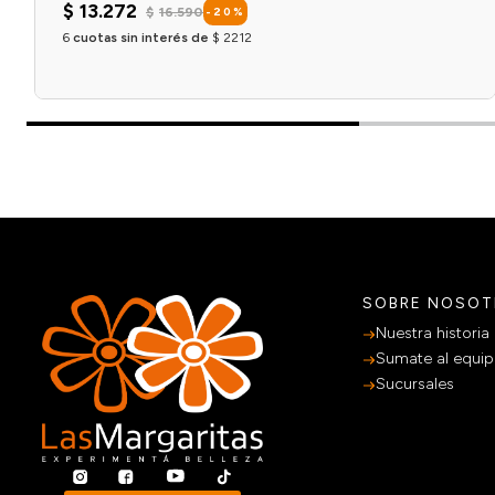
$
13
.
272
$
16
.
590
-
20
%
6
cuotas sin interés de
$
2212
Agregar al carrito
SOBRE NOSO
Nuestra historia
Sumate al equi
Sucursales