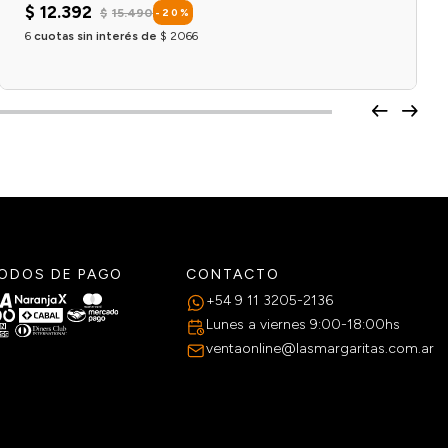
$
12
.
392
$
15
.
490
-
20
%
6
cuotas sin interés de
$
2066
Agregar al carrito
ODOS DE PAGO
CONTACTO
+54 9 11 3205-2136
Lunes a viernes 9:00-18:00hs
ventaonline@lasmargaritas.com.ar