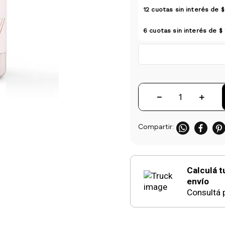
12
cuotas sin interés de
$
6
cuotas sin interés de
$ 
－
＋
Calculá t
envío
Consultá p