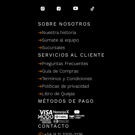
/ Ceras
g
einar
Y Sanitizantes
maltes
 Para Secadores
llas
SOBRE NOSOTROS
Termicos
Nuestra historia
Sumate al equipo
Sucursales
SERVICIOS AL CLIENTE
Preguntas Frecuentes
Guia de Compras
Terminos y Condiciones
Políticas de privacidad
Libro de Quejas
MÉTODOS DE PAGO
CONTACTO
+54 9 11 3205-2136