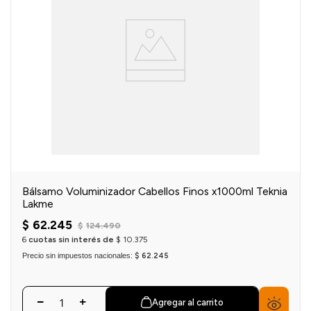
Bálsamo Voluminizador Cabellos Finos x1000ml Teknia
Lakme
$
62
.
245
$
124
.
490
6
cuotas sin interés de
$
10
.
375
Precio sin impuestos nacionales:
$ 62.245
Agregar al carrito