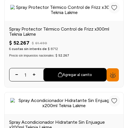
einar
/ Ceras
g
Y Sanitizantes
maltes
 Para Secadores
las
ermicos
Spray Protector Térmico Control de Frizz x300ml
Teknia Lakme
$
52
.
267
$
61
.
490
6
cuotas sin interés de
$
8712
Precio sin impuestos nacionales:
$ 52.267
Agregar al carrito
Spray Acondicionador Hidratante Sin Enjuague
x200ml Teknia Lakme