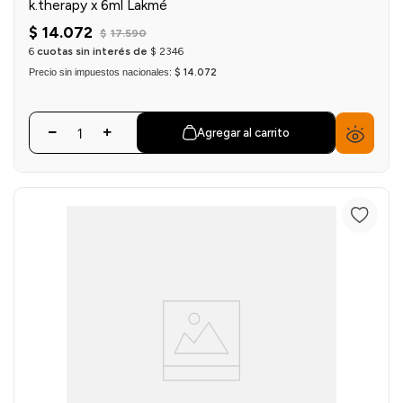
k.therapy x 6ml Lakmé
$
14
.
072
$
17
.
590
6
cuotas sin interés de
$
2346
Precio sin impuestos nacionales:
$ 14.072
Agregar al carrito