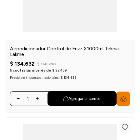
Acondicionador Control de Frizz X1000ml Teknia
Lakme
$
134
.
632
$
168
.
290
6
cuotas sin interés de
$
22
.
439
Precio sin impuestos nacionales:
$ 134.632
Agregar al carrito