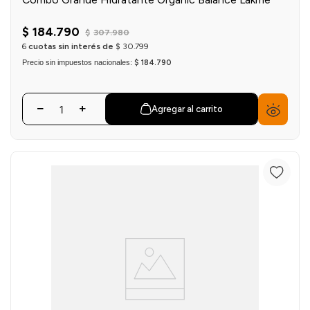
$
184
.
790
$
307
.
980
6
cuotas sin interés de
$
30
.
799
Precio sin impuestos nacionales:
$ 184.790
Agregar al carrito