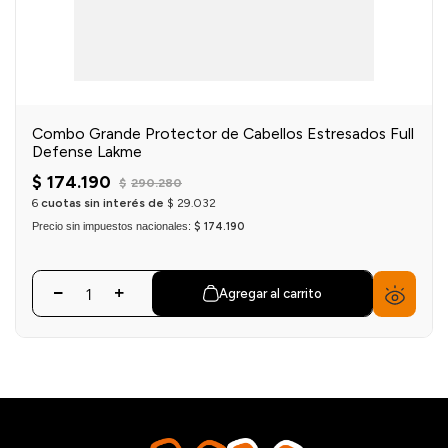
Combo Grande Protector de Cabellos Estresados Full
Defense Lakme
$
174
.
190
$
290
.
280
6
cuotas sin interés de
$
29
.
032
Precio sin impuestos nacionales:
$ 174.190
Agregar al carrito