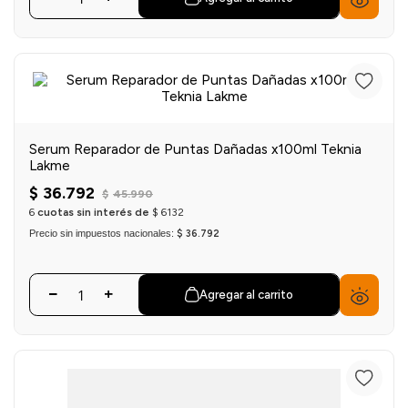
Serum Reparador de Puntas Dañadas x100ml Teknia
Lakme
$
36
.
792
$
45
.
990
6
cuotas sin interés de
$
6132
Precio sin impuestos nacionales:
$ 36.792
Agregar al carrito