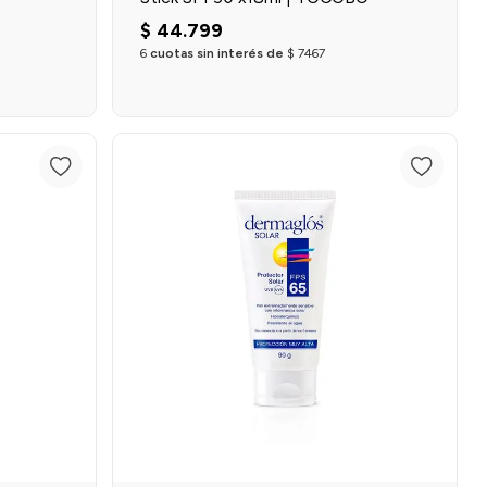
$
44
.
799
6
cuotas sin interés de
$
7467
Agregar al carrito
o