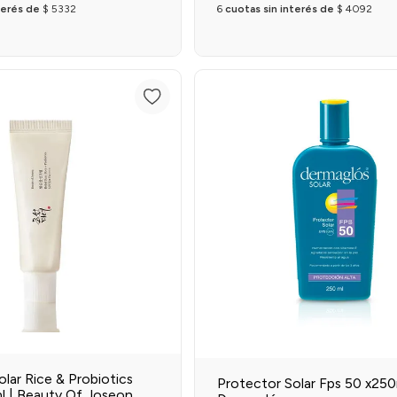
terés de
$
5332
6
cuotas sin interés de
$
4092
Agregar al carrit
lar Rice & Probiotics
Protector Solar Fps 50 x250
 | Beauty Of Joseon