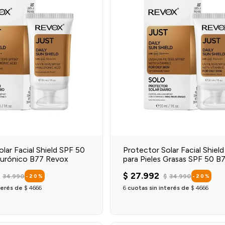
lar Facial Shield SPF 50
Protector Solar Facial Shield
lurónico B77 Revox
para Pieles Grasas SPF 50 B
$
27
.
992
34
.
990
$
34
.
990
-
20
%
-
20
%
terés de
$
4666
6
cuotas sin interés de
$
4666