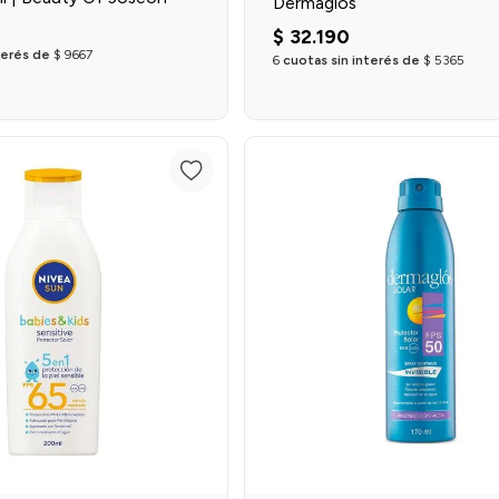
Dermaglós
$
32
.
190
terés de
$
9667
6
cuotas sin interés de
$
5365
Agregar al carrito
Agregar al carrit