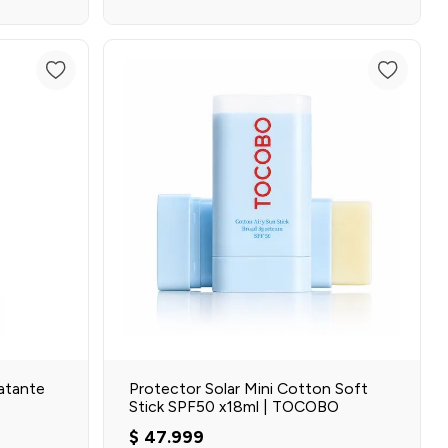
Agregar al carrito
o
atante
Protector Solar Mini Cotton Soft
Stick SPF50 x18ml | TOCOBO
$
47
.
999