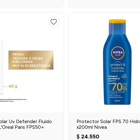
Agregar al carrito
Agregar al carrit
olar Uv Defender Fluido
Protector Solar FPS 70 Hidr
 L'Oreal Paris FPS50+
x200ml Nivea
$
24
.
550