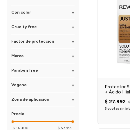
No
Con color
Sí
Cruelty free
No
Sí
Factor de protección
No
30
Marca
35
50
Dermaglós
Más de 60
Paraben free
TOCOBO
Revox
Sí
Nivea
Vegano
Protector So
No
Beauty of Joseon
+ Ácido Hia
Sí
ACF
Zona de aplicación
No
$
27
.
992
$
SKIN1004
L'Oréal Paris
6
cuotas sin in
Rostro completo
Exel
Cuerpo
Labios
Rostro y cuerpo
$ 14.300
$ 57.999