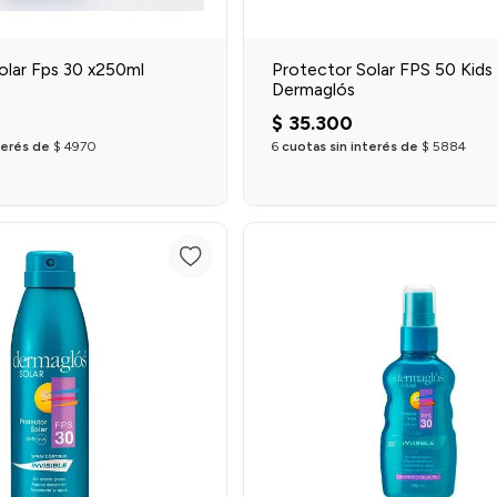
olar Fps 30 x250ml
Protector Solar FPS 50 Kids
Dermaglós
$
35
.
300
terés de
$
4970
6
cuotas sin interés de
$
5884
Agregar al carrito
Agregar al carrit