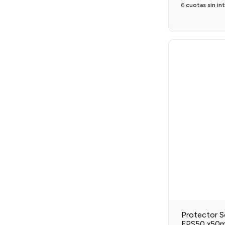
6
cuotas sin in
Protector So
FPS50 x50ml