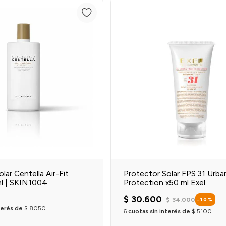
Agregar al carrito
Agregar al carrit
lar Centella Air-Fit
Protector Solar FPS 31 Urba
l | SKIN1004
Protection x50 ml Exel
$
30
.
600
$
34
.
000
-
10
%
terés de
$
8050
6
cuotas sin interés de
$
5100