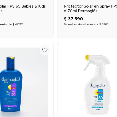
olar FPS 65 Babies & Kids
Protector Solar en Spray FP
ea
x170ml Dermaglós
$
37
.
590
terés de
$
4092
6
cuotas sin interés de
$
6265
Agregar al carrito
Agregar al carrit