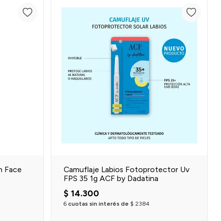
Agregar al carrito
o
n Face
Camuflaje Labios Fotoprotector Uv
FPS 35 1g ACF by Dadatina
$
14
.
300
6
cuotas sin interés de
$
2384