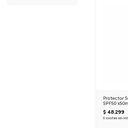
Protector So
SPF50 x50m
$
48
.
299
6
cuotas sin in