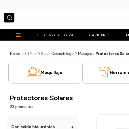
¿Qué estás buscando?
ELECTRO BELLEZA
CAPILARES
M
Estética Y Spa
Cosmetología Y Masajes
Protectores Sola
Maquillaje
Herrami
Protectores Solares
23
productos
Con ácido hialurónico