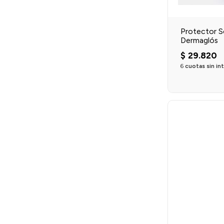
Protector S
Dermaglós
$
29
.
820
6
cuotas sin in