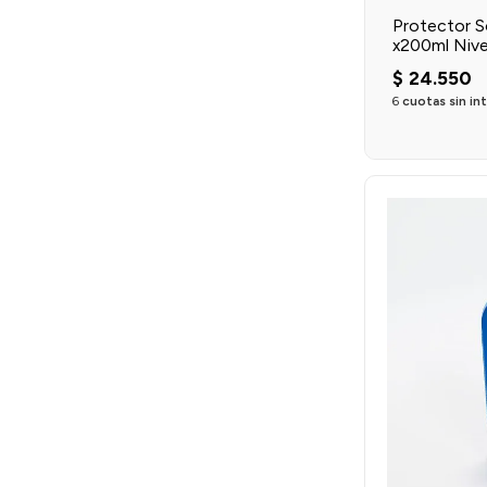
Protector S
x200ml Niv
$
24
.
550
6
cuotas sin in