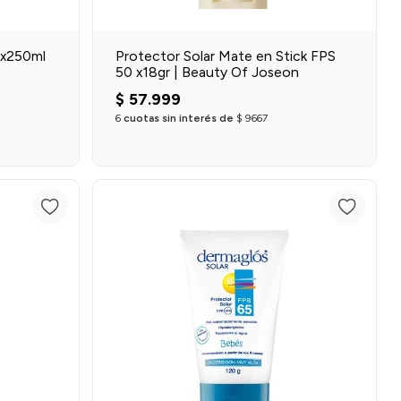
 x250ml
Protector Solar Mate en Stick FPS
50 x18gr | Beauty Of Joseon
$
57
.
999
6
cuotas sin interés de
$
9667
o
Agregar al carrito