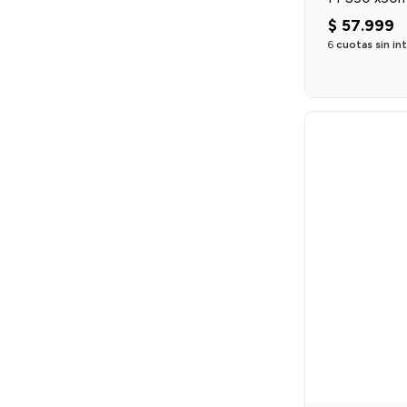
$
57
.
999
6
cuotas sin in