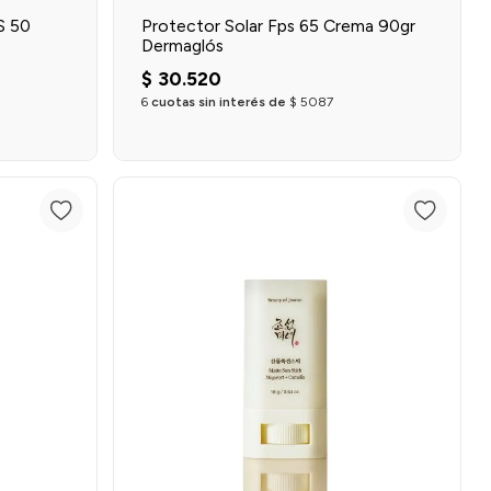
S 50
Protector Solar Fps 65 Crema 90gr
Dermaglós
$
30
.
520
6
cuotas sin interés de
$
5087
o
Agregar al carrito