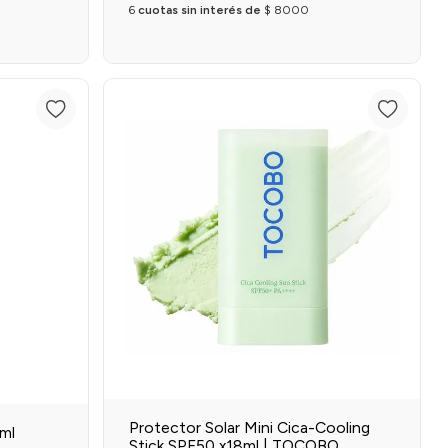
6
cuotas sin interés de
$
8000
o
Agregar al carrito
Protector Solar Mini Cica-Cooling
ml
Stick SPF50 x18ml | TOCOBO