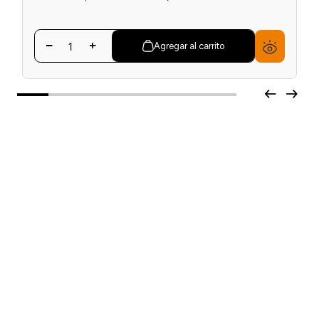
Corta Uñas Chico Mundial
☆
☆
☆
☆
☆
$
5150
Precio sin impuestos nacionales:
$ 5150
Agregar al carrito