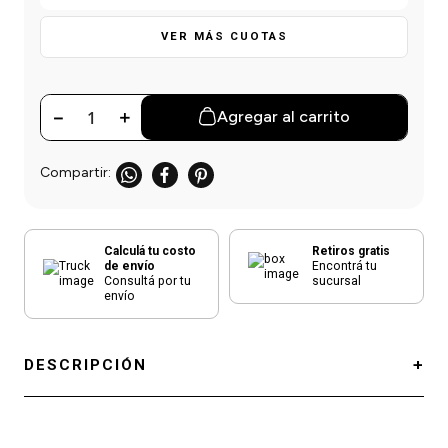
einar
/ Ceras
g
Y Sanitizantes
maltes
VER MÁS CUOTAS
 Para Secadores
las
ermicos
－
＋
Agregar al carrito
Calculá tu costo
Retiros gratis
de envío
Encontrá tu
Consultá por tu
sucursal
envío
DESCRIPCIÓN