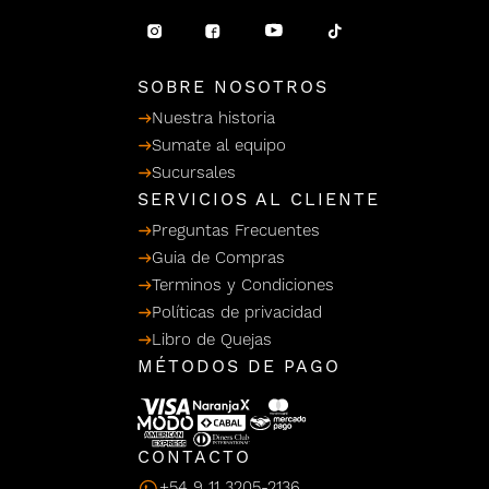
/ Ceras
g
einar
Y Sanitizantes
maltes
 Para Secadores
llas
SOBRE NOSOTROS
Termicos
Nuestra historia
Sumate al equipo
Sucursales
SERVICIOS AL CLIENTE
Preguntas Frecuentes
Guia de Compras
Terminos y Condiciones
Políticas de privacidad
Libro de Quejas
MÉTODOS DE PAGO
CONTACTO
+54 9 11 3205-2136