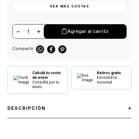
einar
/ Ceras
g
VER MÁS CUOTAS
Y Sanitizantes
maltes
 Para Secadores
las
ermicos
－
＋
Agregar al carrito
Calculá tu costo
Retiros gratis
de envío
Encontrá tu
Consultá por tu
sucursal
envío
DESCRIPCIÓN