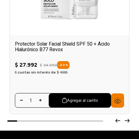
Protector Solar Facial Shield SPF 50 + Ácido
Hialurónico B77 Revox
$
27
.
992
$
34
.
990
-
20
%
6
cuotas sin interés de
$
4666
Agregar al carrito