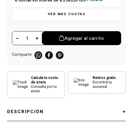
6
cuotas sin interés de
$ 2.383,33
con
einar
/ Ceras
g
Y Sanitizantes
maltes
 Para Secadores
VER MÁS CUOTAS
las
ermicos
－
＋
Agregar al carrito
Calculá tu costo
Retiros gratis
de envío
Encontrá tu
Consultá por tu
sucursal
envío
DESCRIPCIÓN