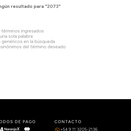
gún resultado para "
2073
"
 términos ingresados
 una sola palabra
s genéricos en la búsqueda
 sinónimos del término deseado
ODOS DE PAGO
CONTACTO
+54 9 11 3205-2136