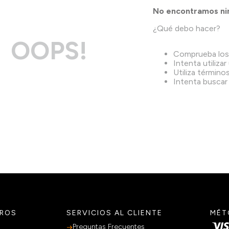
No encontramos nin
¿Qué debo hacer?
OOPS!
Comprueba los
Intenta utilizar
Utiliza término
Intenta buscar
TROS
SERVICIOS AL CLIENTE
MÉT
Preguntas Frecuentes