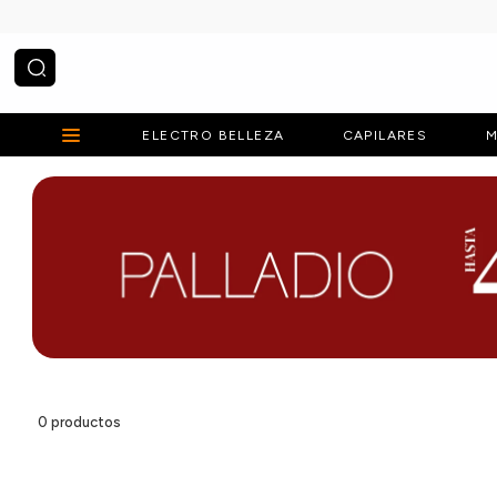
¿Qué estás buscando?
ELECTRO BELLEZA
CAPILARES
M
0
productos