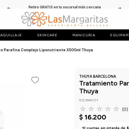
Retiro GRATIS en tu sucursal más cercana
AQUILLAJE
SKINCARE
MANICURIA
EQUIPAM
o Parafina Complejo Liponutriente X500ml Thuya
THUYA BARCELONA
Tratamiento Pa
Thuya
512394001
☆
☆
☆
☆
☆
(
0
)
$
16
.
200
12
cuotas sin interés de
$