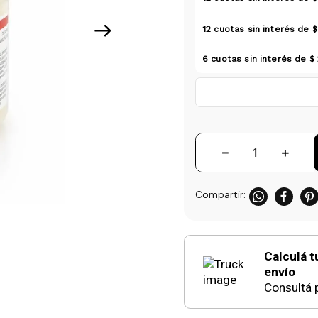
12
cuotas sin interés de
$
6
cuotas sin interés de
$
－
＋
Calculá t
envío
Consultá p