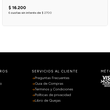
$
16
.
200
6
cuotas sin interés de
$
2700
Agregar al carrito
TROS
SERVICIOS AL CLIENTE
MÉT
Preguntas Frecuentes
po
Guia de Compras
Terminos y Condiciones
Políticas de privacidad
Libro de Quejas