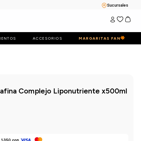
Sucursales
IENTOS
ACCESORIOS
MARGARITAS FAN
rafina Complejo Liponutriente x500ml
 1.350
con