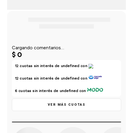
einar
/ Ceras
g
Y Sanitizantes
maltes
 Para Secadores
las
ermicos
Cargando comentarios…
$
0
12
cuotas sin interés de
undefined
con
12
cuotas sin interés de
undefined
con
6
cuotas sin interés de
undefined
con
VER MÁS CUOTAS