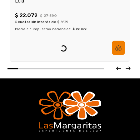
Tratamiento Reparador Danos Vorazes x450 gr
Lola
$
22
.
072
$
27
.
590
6
cuotas sin interés de
$
3679
Precio sin impuestos nacionales:
$ 22.072
Agregar al carrito