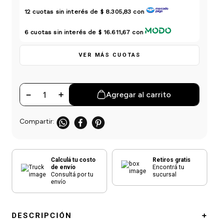
einar
/ Ceras
g
Y Sanitizantes
maltes
12
cuotas sin interés de
$ 8.305,83
con
 Para Secadores
las
6
cuotas sin interés de
$ 16.611,67
con
ermicos
VER MÁS CUOTAS
－
＋
Agregar al carrito
Calculá tu costo
Retiros gratis
de envío
Encontrá tu
Consultá por tu
sucursal
envío
DESCRIPCIÓN