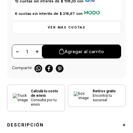
12
cuotas sin interés de
$ 108,33
con
einar
/ Ceras
g
Y Sanitizantes
maltes
 Para Secadores
6
cuotas sin interés de
$ 216,67
con
las
ermicos
VER MÁS CUOTAS
－
＋
Agregar al carrito
Calculá tu costo
Retiros gratis
de envío
Encontrá tu
Consultá por tu
sucursal
envío
DESCRIPCIÓN