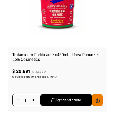
Tratamiento Fortificante x450ml - Línea Rapunzel -
Lola Cosmetics
☆
☆
☆
☆
☆
$
29
.
691
$
32
.
990
6
cuotas sin interés de
$
4949
Agregar al carrito