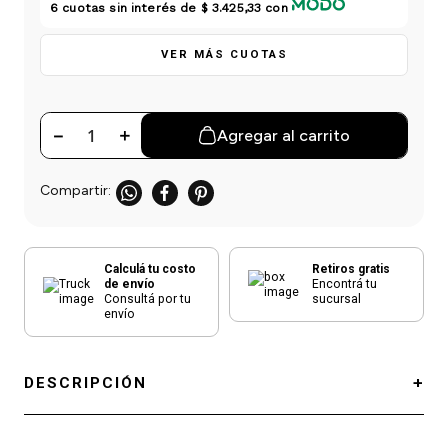
einar
/ Ceras
g
6
cuotas sin interés de
$ 3.425,33
con
Y Sanitizantes
maltes
 Para Secadores
VER MÁS CUOTAS
las
ermicos
－
＋
Agregar al carrito
Calculá tu costo
Retiros gratis
de envío
Encontrá tu
Consultá por tu
sucursal
envío
DESCRIPCIÓN