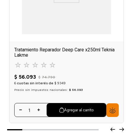
Tratamiento Reparador Deep Care x250ml Teknia
Lakme
☆
☆
☆
☆
☆
$
56
.
093
$
74
.
790
6
cuotas sin interés de
$
9349
Precio sin impuestos nacionales:
$ 56.093
Agregar al carrito