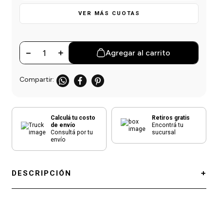
einar
/ Ceras
g
Y Sanitizantes
maltes
VER MÁS CUOTAS
 Para Secadores
las
ermicos
－
＋
Agregar al carrito
Calculá tu costo
Retiros gratis
de envío
Encontrá tu
Consultá por tu
sucursal
envío
DESCRIPCIÓN