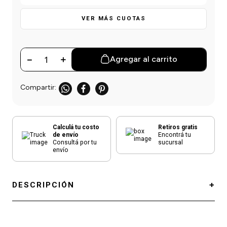
einar
/ Ceras
g
Y Sanitizantes
maltes
VER MÁS CUOTAS
 Para Secadores
las
ermicos
－
＋
Agregar al carrito
Calculá tu costo
Retiros gratis
de envío
Encontrá tu
Consultá por tu
sucursal
envío
DESCRIPCIÓN