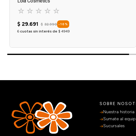
Lola Cosmetics
☆
☆
☆
☆
☆
$
29
.
691
$
32
.
990
-
10
%
6
cuotas sin interés de
$
4949
Agregar al carrito
SOBRE NOSO
Nuestra historia
Sumate al equi
Sucursales