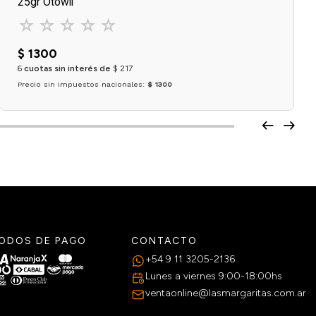
25gr Otowil
☆
☆
☆
☆
☆
$
1300
6
cuotas sin interés de
$
217
Precio sin impuestos nacionales:
$ 1300
Agregar al carrito
ODOS DE PAGO
CONTACTO
+54 9 11 3205-2136
Lunes a viernes 9:00-18:00hs
ventaonline@lasmargaritas.com.ar