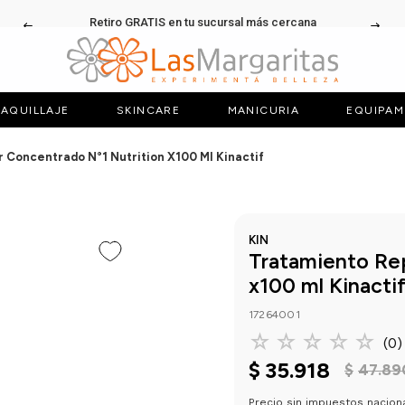
Retiro GRATIS en tu sucursal más cercana
AQUILLAJE
SKINCARE
MANICURIA
EQUIPAM
 Concentrado N°1 Nutrition X100 Ml Kinactif
KIN
Tratamiento Re
x100 ml Kinacti
17264001
☆
☆
☆
☆
☆
(
0
)
$
35
.
918
$
47
.
89
Precio sin impuestos nacion