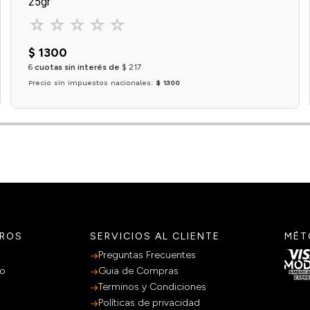
25gr
☆
☆
☆
☆
☆
$
1300
6
cuotas sin interés de
$
217
Precio sin impuestos nacionales:
$ 1300
Agregar al carrito
TROS
SERVICIOS AL CLIENTE
MÉT
Preguntas Frecuentes
po
Guia de Compras
Terminos y Condiciones
Políticas de privacidad