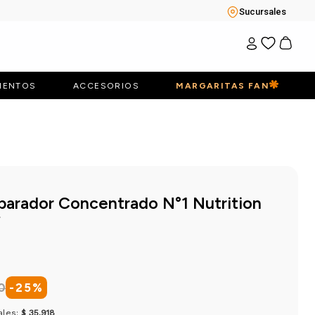
Sucursales
IENTOS
ACCESORIOS
MARGARITAS FAN
parador Concentrado N°1 Nutrition
f
0
-
25
%
ales:
$ 35.918