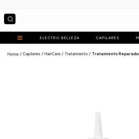
¿Qué estás buscando?
ELECTRO BELLEZA
CAPILARES
M
Capilares
HairCare
Tratamiento
Tratamiento Reparador