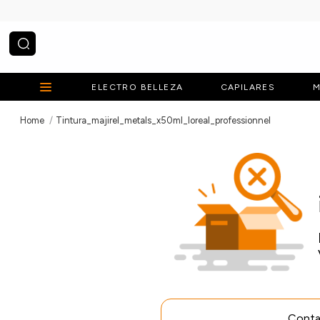
¿Qué estás buscando?
ELECTRO BELLEZA
CAPILARES
M
Tintura_majirel_metals_x50ml_loreal_professionnel
Contac