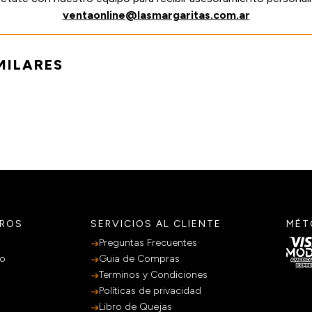
ventaonline@lasmargaritas.com.ar
MILARES
TROS
SERVICIOS AL CLIENTE
MÉT
Preguntas Frecuentes
po
Guia de Compras
Terminos y Condiciones
Políticas de privacidad
Libro de Quejas