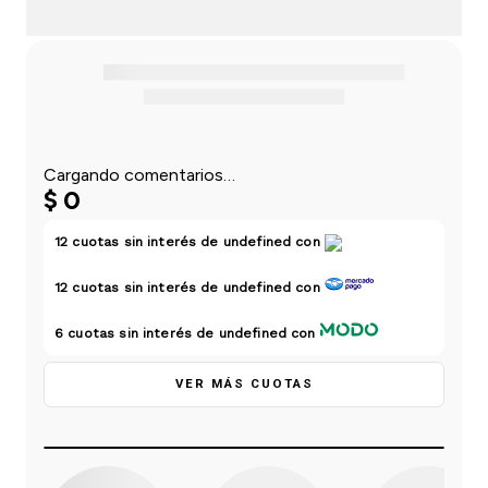
einar
/ Ceras
g
Y Sanitizantes
maltes
 Para Secadores
las
ermicos
Cargando comentarios…
$
0
12
cuotas sin interés de
undefined
con
12
cuotas sin interés de
undefined
con
6
cuotas sin interés de
undefined
con
VER MÁS CUOTAS