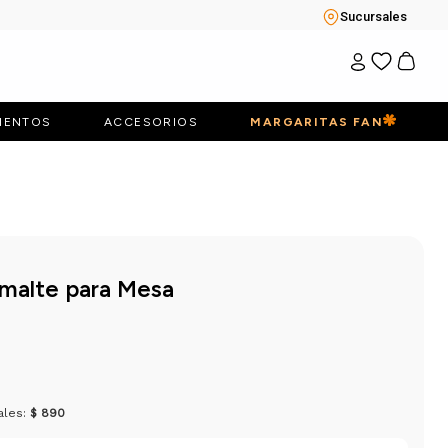
Sucursales
IENTOS
ACCESORIOS
MARGARITAS FAN
smalte para Mesa
ales:
$ 890