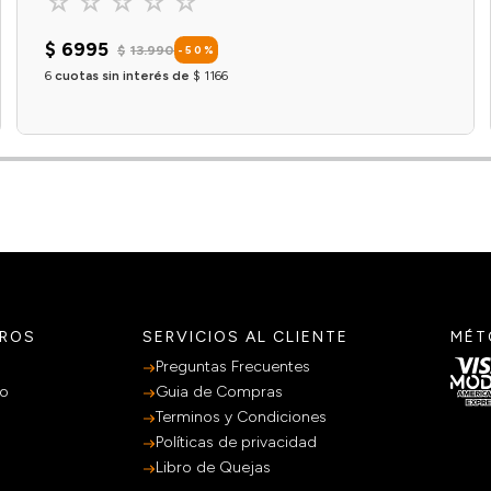
☆
☆
☆
☆
☆
$
6995
$
13
.
990
-
50
%
6
cuotas sin interés de
$
1166
Agregar al carrito
TROS
SERVICIOS AL CLIENTE
MÉT
Preguntas Frecuentes
po
Guia de Compras
Terminos y Condiciones
Políticas de privacidad
Libro de Quejas