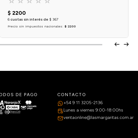
☆
☆
☆
☆
☆
$
2200
6
cuotas sin interés de
$
367
Precio sin impuestos nacionales:
$ 2200
Agregar al carrito
ODOS DE PAGO
CONTACTO
+54 9 11 3205-2136
Lunes a viernes 9:00-18:00hs
ventaonline@lasmargaritas.com.ar