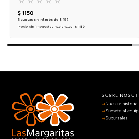
☆
☆
☆
☆
☆
$
1150
6
cuotas sin interés de
$
192
Precio sin impuestos nacionales:
$ 1150
Agregar al carrito
SOBRE NOSO
Nuestra historia
Sumate al equi
Sucursales