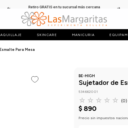
Retiro GRATIS en tu sucursal más cercana
AQUILLAJE
SKINCARE
MANICURIA
EQUIPAM
 Esmalte Para Mesa
BE-HIGH
Sujetador de E
534662001
☆
☆
☆
☆
☆
(
0
)
$
890
Precio sin impuestos nacion