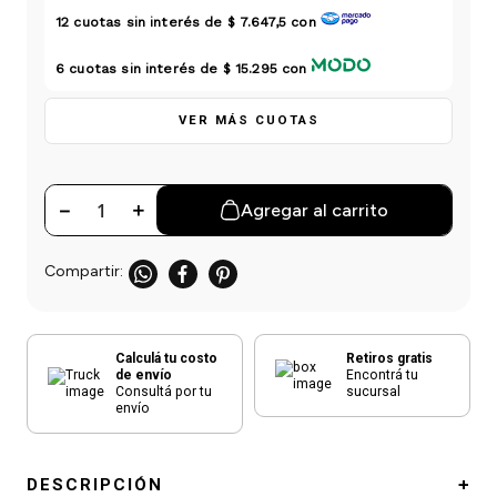
einar
/ Ceras
g
12
cuotas sin interés de
$ 7.647,5
con
Y Sanitizantes
maltes
 Para Secadores
6
cuotas sin interés de
$ 15.295
con
las
ermicos
VER MÁS CUOTAS
－
＋
Agregar al carrito
Calculá tu costo
Retiros gratis
de envío
Encontrá tu
Consultá por tu
sucursal
envío
DESCRIPCIÓN