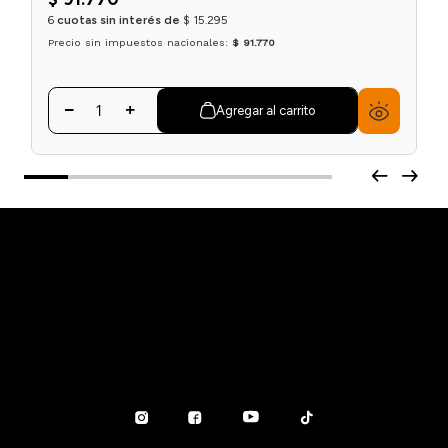
6
cuotas sin interés de
$
15
.
295
Precio sin impuestos nacionales:
$ 91.770
Agregar al carrito