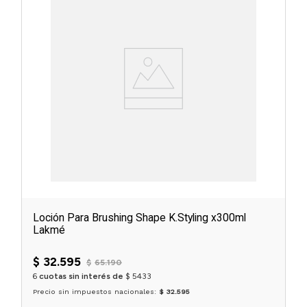
Loción Para Brushing Shape K.Styling x300ml
Lakmé
$
32
.
595
$
65
.
190
6
cuotas sin interés de
$
5433
Precio sin impuestos nacionales:
$ 32.595