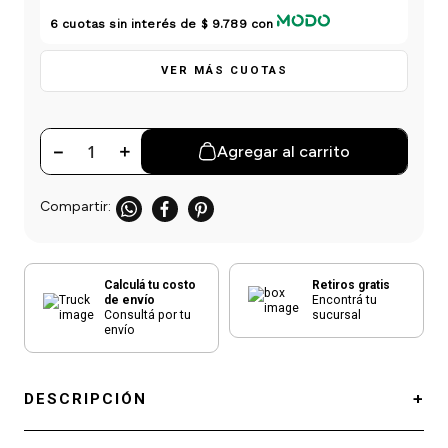
einar
/ Ceras
g
Y Sanitizantes
maltes
6
cuotas sin interés de
$ 9.789
con
 Para Secadores
las
VER MÁS CUOTAS
ermicos
－
＋
Agregar al carrito
Calculá tu costo
Retiros gratis
de envío
Encontrá tu
Consultá por tu
sucursal
envío
DESCRIPCIÓN