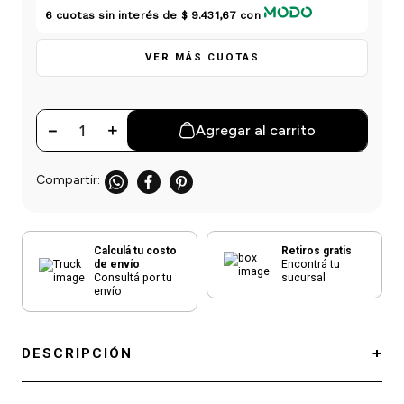
einar
/ Ceras
g
6
cuotas sin interés de
$ 9.431,67
con
Y Sanitizantes
maltes
 Para Secadores
las
VER MÁS CUOTAS
ermicos
－
＋
Agregar al carrito
Calculá tu costo
Retiros gratis
de envío
Encontrá tu
Consultá por tu
sucursal
envío
DESCRIPCIÓN