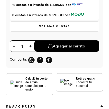
einar
/ Ceras
g
12
cuotas sin interés de
$ 3.093,17
con
Y Sanitizantes
maltes
 Para Secadores
6
cuotas sin interés de
$ 6.186,33
con
las
ermicos
VER MÁS CUOTAS
－
＋
Agregar al carrito
Calculá tu costo
Retiros gratis
de envío
Encontrá tu
Consultá por tu
sucursal
envío
DESCRIPCIÓN