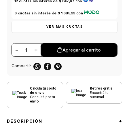
12
cuotas sin interés de
$ 842,67
con
einar
/ Ceras
g
Y Sanitizantes
maltes
 Para Secadores
6
cuotas sin interés de
$ 1.685,33
con
las
ermicos
VER MÁS CUOTAS
－
＋
Agregar al carrito
Calculá tu costo
Retiros gratis
de envío
Encontrá tu
Consultá por tu
sucursal
envío
DESCRIPCIÓN