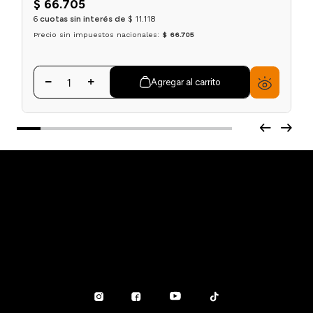
Shampoo Vitamino Color Spectrum | SERIE
EXPERT | 300ml | L'Oreal Professionnel
$
66
.
705
6
cuotas sin interés de
$
11
.
118
Precio sin impuestos nacionales:
$ 66.705
Agregar al carrito