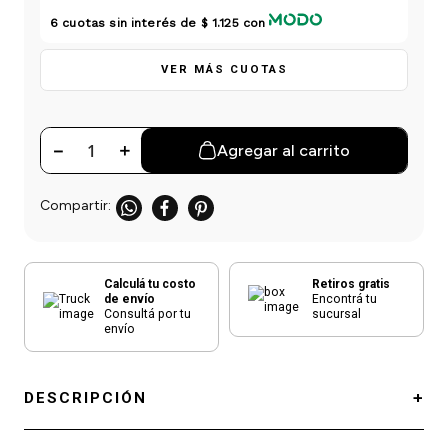
einar
/ Ceras
g
6
cuotas sin interés de
$ 1.125
con
Y Sanitizantes
maltes
 Para Secadores
las
VER MÁS CUOTAS
ermicos
－
＋
Agregar al carrito
Calculá tu costo
Retiros gratis
de envío
Encontrá tu
Consultá por tu
sucursal
envío
DESCRIPCIÓN