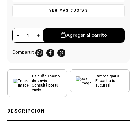
einar
/ Ceras
g
Y Sanitizantes
maltes
VER MÁS CUOTAS
 Para Secadores
las
ermicos
－
＋
Agregar al carrito
Calculá tu costo
Retiros gratis
de envío
Encontrá tu
Consultá por tu
sucursal
envío
DESCRIPCIÓN