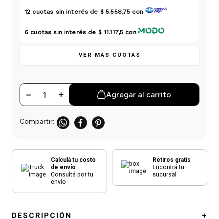
einar
/ Ceras
g
Y Sanitizantes
maltes
12
cuotas sin interés de
$ 5.558,75
con
 Para Secadores
las
6
cuotas sin interés de
$ 11.117,5
con
ermicos
VER MÁS CUOTAS
－
＋
Agregar al carrito
Calculá tu costo
Retiros gratis
de envío
Encontrá tu
Consultá por tu
sucursal
envío
DESCRIPCIÓN