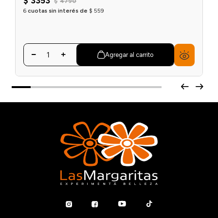
$
3353
$
4790
6
cuotas sin interés de
$
559
Agregar al carrito