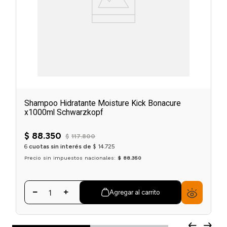
Shampoo Hidratante Moisture Kick Bonacure
x1000ml Schwarzkopf
$
88
.
350
$
117
.
800
6
cuotas sin interés de
$
14
.
725
Precio sin impuestos nacionales:
$ 88.350
Agregar al carrito