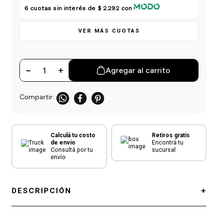
einar
/ Ceras
g
6
cuotas sin interés de
$ 2.292
con
Y Sanitizantes
maltes
 Para Secadores
las
VER MÁS CUOTAS
ermicos
－
＋
Agregar al carrito
Calculá tu costo
Retiros gratis
de envío
Encontrá tu
Consultá por tu
sucursal
envío
DESCRIPCIÓN