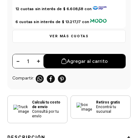
einar
/ Ceras
g
Y Sanitizantes
maltes
12
cuotas sin interés de
$ 6.608,58
con
 Para Secadores
las
6
cuotas sin interés de
$ 13.217,17
con
ermicos
VER MÁS CUOTAS
－
＋
Agregar al carrito
Calculá tu costo
Retiros gratis
de envío
Encontrá tu
Consultá por tu
sucursal
envío
DESCRIPCIÓN