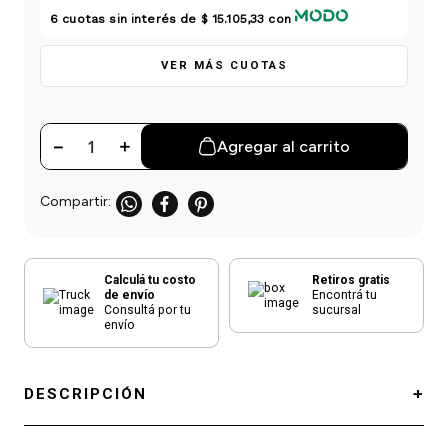
einar
/ Ceras
g
6
cuotas sin interés de
$ 15.105,33
con
Y Sanitizantes
maltes
 Para Secadores
las
VER MÁS CUOTAS
ermicos
－
＋
Agregar al carrito
Calculá tu costo
Retiros gratis
de envío
Encontrá tu
Consultá por tu
sucursal
envío
DESCRIPCIÓN