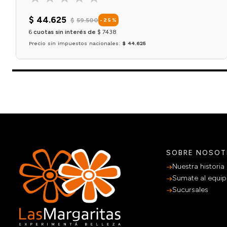
$
44
.
625
$
59
.
500
-
25
%
6
cuotas sin interés de
$
7438
Precio sin impuestos nacionales:
$ 44.625
Agregar al carrito
SOBRE NOSO
Nuestra historia
Sumate al equi
Sucursales