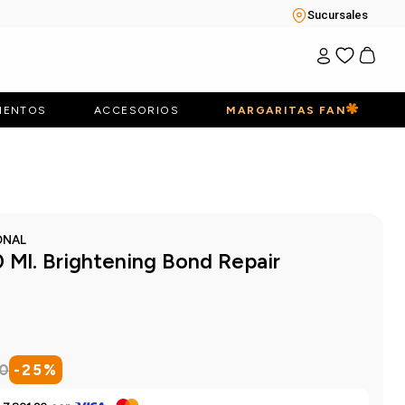
Sucursales
IENTOS
ACCESORIOS
MARGARITAS FAN
ONAL
Ml. Brightening Bond Repair
50
-
25
%