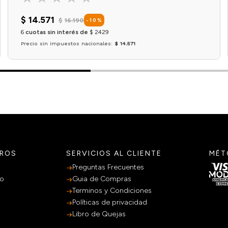
$
14
.
571
$
16
.
190
-
10
%
6
cuotas sin interés de
$
2429
Precio sin impuestos nacionales:
$ 14.571
Agregar al carrito
TROS
SERVICIOS AL CLIENTE
MÉT
Preguntas Frecuentes
po
Guia de Compras
Terminos y Condiciones
Políticas de privacidad
Libro de Quejas