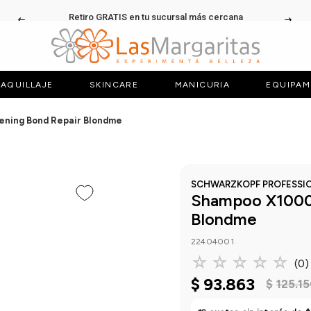
Retiro GRATIS en tu sucursal más cercana
AQUILLAJE
SKINCARE
MANICURIA
EQUIPAM
ening Bond Repair Blondme
SCHWARZKOPF PROFESSI
Shampoo X1000 
Blondme
22404001
☆
☆
☆
☆
☆
(
0
)
$
93
.
863
$
125
.
1