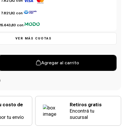
 7.821,92
con
 7.821,92
con
15.643,83
con
VER MÁS CUOTAS
Agregar al carrito
u costo de
Retiros gratis
Encontrá tu
or tu envío
sucursal