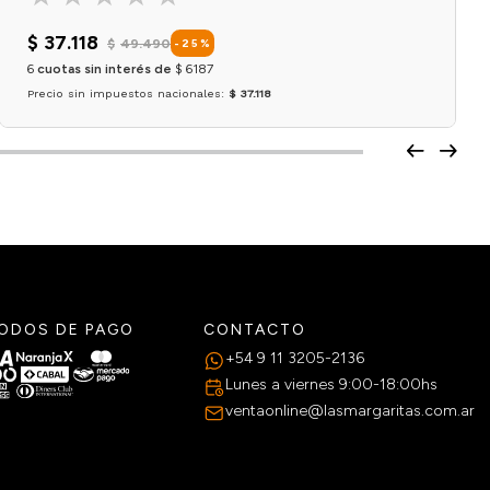
$
37
.
118
$
49
.
490
-
25
%
6
cuotas sin interés de
$
6187
Precio sin impuestos nacionales:
$ 37.118
Agregar al carrito
ODOS DE PAGO
CONTACTO
+54 9 11 3205-2136
Lunes a viernes 9:00-18:00hs
ventaonline@lasmargaritas.com.ar