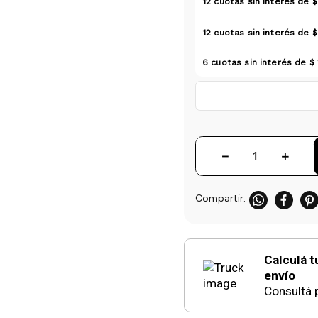
12
cuotas sin interés de
$
12
cuotas sin interés de
$
6
cuotas sin interés de
$ 
－
＋
Calculá t
envío
Consultá p