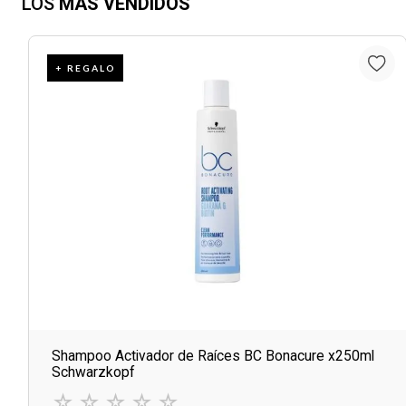
LOS
MÁS VENDIDOS
+ REGALO
Shampoo Activador de Raíces BC Bonacure x250ml
Schwarzkopf
☆
☆
☆
☆
☆