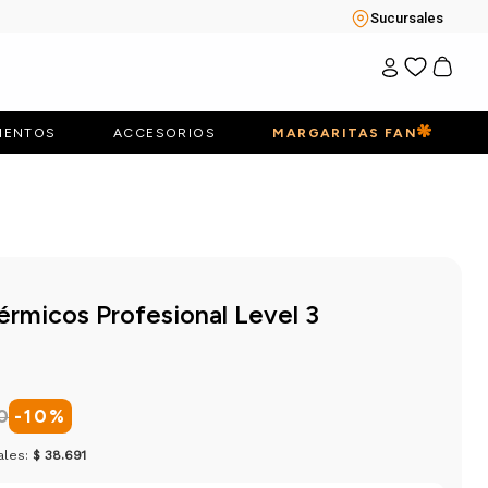
Sucursales
IENTOS
ACCESORIOS
MARGARITAS FAN
Térmicos Profesional Level 3
0
-
10
%
ales:
$ 38.691