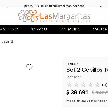
Retiro GRATIS en tu sucursal más cercana
AQUILLAJE
SKINCARE
MANICURIA
EQUIPAM
l Level 3
LEVEL 3
Set 2 Cepillos 
18884001
☆
☆
☆
☆
☆
(
0
)
$
38
.
691
$
42
.
99
Precio sin impuestos nacion