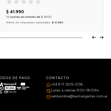
☆
☆
☆
☆
☆
$
41
.
990
12
cuotas sin interés de
$
3500
Precio sin impuestos nacionales:
$ 41.990
Agregar al carrito
ODOS DE PAGO
CONTACTO
+54 9 11 3205-2136
Lunes a viernes 9:00-18:00hs
ventaonline@lasmargaritas.com.ar