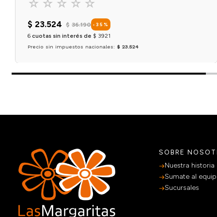
☆
☆
☆
☆
☆
$
23
.
524
$
36
.
190
-
35
%
6
cuotas sin interés de
$
3921
Precio sin impuestos nacionales:
$ 23.524
Agregar al carrito
SOBRE NOSO
Nuestra historia
Sumate al equi
Sucursales