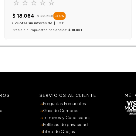
☆
☆
☆
☆
☆
$
18
.
064
$
27
.
790
-
35
%
6
cuotas sin interés de
$
3011
Precio sin impuestos nacionales:
$ 18.064
Agregar al carrito
TROS
SERVICIOS AL CLIENTE
MÉT
Preguntas Frecuentes
po
Guia de Compras
Terminos y Condiciones
Políticas de privacidad
Libro de Quejas