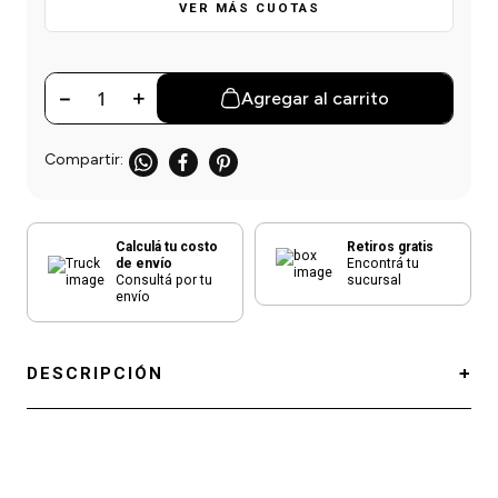
einar
/ Ceras
g
VER MÁS CUOTAS
Y Sanitizantes
maltes
 Para Secadores
las
ermicos
－
＋
Agregar al carrito
Calculá tu costo
Retiros gratis
de envío
Encontrá tu
Consultá por tu
sucursal
envío
DESCRIPCIÓN