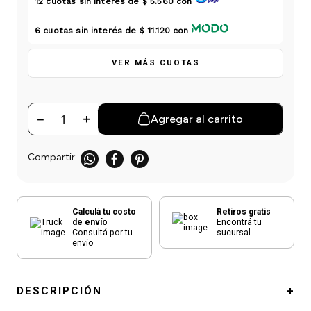
12
cuotas sin interés de
$ 5.560
con
einar
/ Ceras
g
Y Sanitizantes
maltes
 Para Secadores
6
cuotas sin interés de
$ 11.120
con
las
ermicos
VER MÁS CUOTAS
－
＋
Agregar al carrito
Calculá tu costo
Retiros gratis
de envío
Encontrá tu
Consultá por tu
sucursal
envío
DESCRIPCIÓN