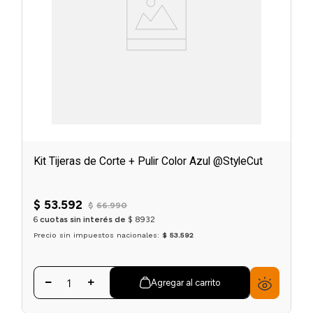
Kit Tijeras de Corte + Pulir Color Azul @StyleCut
$
53
.
592
$
66
.
990
6
cuotas sin interés de
$
8932
Precio sin impuestos nacionales:
$ 53.592
Agregar al carrito