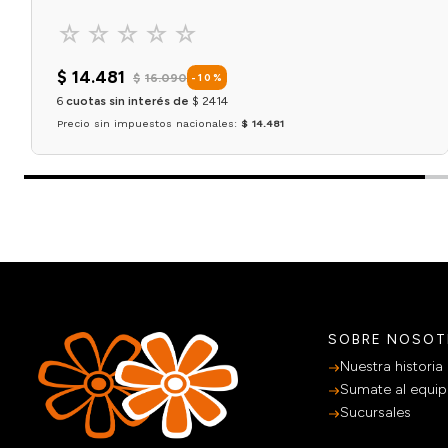
☆
☆
☆
☆
☆
$
14
.
481
$
16
.
090
-
10
%
6
cuotas sin interés de
$
2414
Precio sin impuestos nacionales:
$ 14.481
Agregar al carrito
SOBRE NOSO
Nuestra historia
Sumate al equi
Sucursales