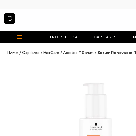
¿Qué estás buscando?
ELECTRO BELLEZA
CAPILARES
M
Capilares
HairCare
Aceites Y Serum
Serum Renovador R