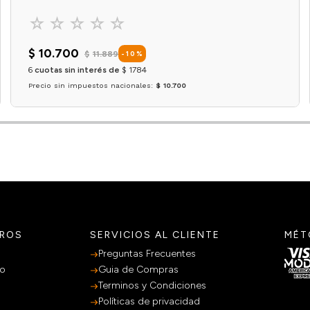
☆
☆
☆
☆
☆
$
10
.
700
$
11
.
889
-
10
%
6
cuotas sin interés de
$
1784
Precio sin impuestos nacionales:
$ 10.700
Agregar al carrito
TROS
SERVICIOS AL CLIENTE
MÉT
Preguntas Frecuentes
po
Guia de Compras
Terminos y Condiciones
Políticas de privacidad