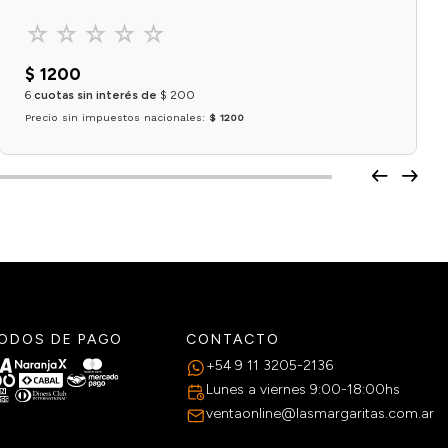
☆
☆
☆
☆
☆
$
1200
6
cuotas sin interés de
$
200
Precio sin impuestos nacionales:
$ 1200
Agregar al carrito
ODOS DE PAGO
CONTACTO
+54 9 11 3205-2136
Lunes a viernes 9:00-18:00hs
ventaonline@lasmargaritas.com.ar