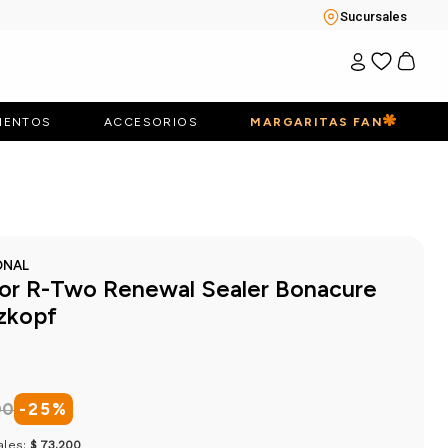
Sucursales
IENTOS
ACCESORIOS
MARGARITAS FAN
ONAL
r R-Two Renewal Sealer Bonacure
zkopf
00
-
25
%
ales:
$ 73.200