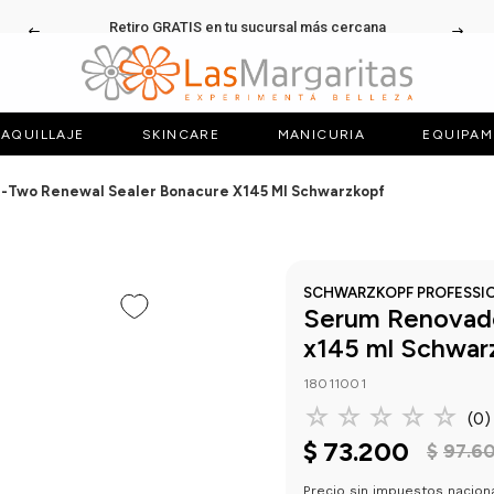
Retiro GRATIS en tu sucursal más cercana
AQUILLAJE
SKINCARE
MANICURIA
EQUIPAM
-Two Renewal Sealer Bonacure X145 Ml Schwarzkopf
SCHWARZKOPF PROFESSI
Serum Renovado
x145 ml Schwar
18011001
☆
☆
☆
☆
☆
(
0
)
$
73
.
200
$
97
.
6
Precio sin impuestos nacion