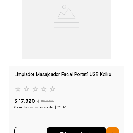
Limpiador Masajeador Facial Portatíl USB Keiko
☆
☆
☆
☆
☆
$
17
.
920
$
25
.
600
6
cuotas sin interés de
$
2987