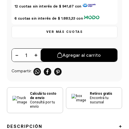
einar
/ Ceras
g
12
cuotas sin interés de
$ 941,67
con
Y Sanitizantes
maltes
 Para Secadores
las
6
cuotas sin interés de
$ 1.883,33
con
ermicos
VER MÁS CUOTAS
－
＋
Agregar al carrito
Calculá tu costo
Retiros gratis
de envío
Encontrá tu
Consultá por tu
sucursal
envío
DESCRIPCIÓN